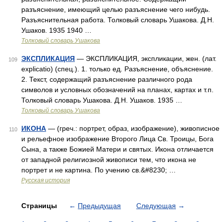
разъяснение, имеющий целью разъяснение чего нибудь.
Разъяснительная работа. Толковый словарь Ушакова. Д.Н.
Ушаков. 1935 1940 …
Толковый словарь Ушакова
ЭКСПЛИКАЦИЯ
— ЭКСПЛИКАЦИЯ, экспликации, жен. (лат.
109
explicatio) (спец.). 1. только ед. Разъяснение, объяснение.
2. Текст, содержащий разъяснение различного рода
символов и условных обозначений на планах, картах и т.п.
Толковый словарь Ушакова. Д.Н. Ушаков. 1935 …
Толковый словарь Ушакова
ИКОНА
— (греч.: портрет, образ, изображение), живописное
110
и рельефное изображение Второго Лица Св. Троицы, Бога
Сына, а также Божией Матери и святых. Икона отличается
от западной религиозной живописи тем, что икона не
портрет и не картина. По учению св.&#8230; …
Русская история
Страницы
←
Предыдущая
Следующая
→