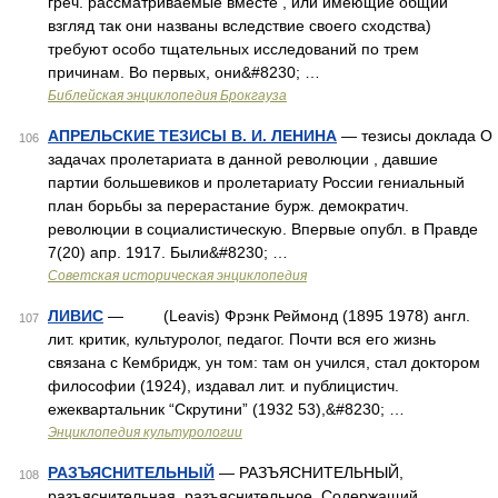
греч. рассматриваемые вместе , или имеющие общий
взгляд так они названы вследствие своего сходства)
требуют особо тщательных исследований по трем
причинам. Во первых, они&#8230; …
Библейская энциклопедия Брокгауза
АПРЕЛЬСКИЕ ТЕЗИСЫ В. И. ЛЕНИНА
— тезисы доклада О
106
задачах пролетариата в данной революции , давшие
партии большевиков и пролетариату России гениальный
план борьбы за перерастание бурж. демократич.
революции в социалистическую. Впервые опубл. в Правде
7(20) апр. 1917. Были&#8230; …
Советская историческая энциклопедия
ЛИВИС
— (Leavis) Фрэнк Реймонд (1895 1978) англ.
107
лит. критик, культуролог, педагог. Почти вся его жизнь
связана с Кембридж, ун том: там он учился, стал доктором
философии (1924), издавал лит. и публицистич.
ежеквартальник “Скрутини” (1932 53),&#8230; …
Энциклопедия культурологии
РАЗЪЯСНИТЕЛЬНЫЙ
— РАЗЪЯСНИТЕЛЬНЫЙ,
108
разъяснительная, разъяснительное. Содержащий